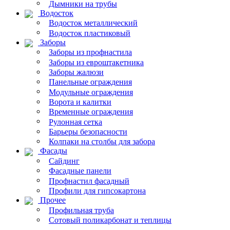
Дымники на трубы
Водосток
Водосток металлический
Водосток пластиковый
Заборы
Заборы из профнастила
Заборы из евроштакетника
Заборы жалюзи
Панельные ограждения
Модульные ограждения
Ворота и калитки
Временные ограждения
Рулонная сетка
Барьеры безопасности
Колпаки на столбы для забора
Фасады
Сайдинг
Фасадные панели
Профнастил фасадный
Профили для гипсокартона
Прочее
Профильная труба
Сотовый поликарбонат и теплицы