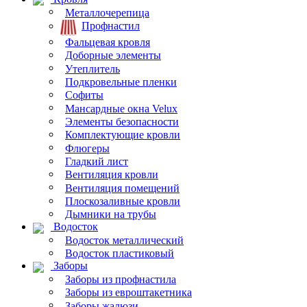
Металлочерепица
Профнастил
Фальцевая кровля
Доборные элементы
Утеплитель
Подкровельные пленки
Софиты
Мансардные окна Velux
Элементы безопасности
Комплектующие кровли
Флюгеры
Гладкий лист
Вентиляция кровли
Вентиляция помещений
Плоскозаливные кровли
Дымники на трубы
Водосток
Водосток металлический
Водосток пластиковый
Заборы
Заборы из профнастила
Заборы из евроштакетника
Заборы жалюзи