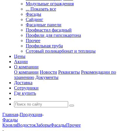
Модульные ограждения
... Показать все
Фасады
Сайдинг
Фасадные панели
Профнастил фасадный
Профили для гипсокартона
Прочее
Профильная труба
Сотовый поликарбонат и теплицы
Цены
Акции
О компании
О компании
Новости
Реквизиты
Рекомендации по
хранению
Документы
Доставка
Сотрудники
Где купить
Главная
-
Продукция
-
Фасады
Кровля
Водосток
Заборы
Фасады
Прочее
-