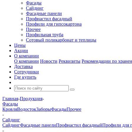
Фасады
Сайдинг
Фасадные панели
Профнастил фасадный
Профили для гипсокартона
Прочее
Профильная труба
Сотовый поликарбонат и теплицы
Цены
Акции
О компании
О компании
Новости
Реквизиты
Рекомендации по хране
Доставка
Сотрудники
Где купить
Главная
-
Продукция
-
Фасады
Кровля
Водосток
Заборы
Фасады
Прочее
-
Сайдинг
Сайдинг
Фасадные панели
Профнастил фасадный
Профили для 
-