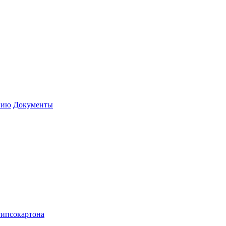
нию
Документы
гипсокартона