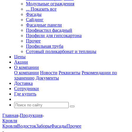
Модульные ограждения
... Показать все
Фасады
Сайдинг
Фасадные панели
Профнастил фасадный
Профили для гипсокартона
Прочее
Профильная труба
Сотовый поликарбонат и теплицы
Цены
Акции
О компании
О компании
Новости
Реквизиты
Рекомендации по
хранению
Документы
Доставка
Сотрудники
Где купить
Главная
-
Продукция
-
Кровля
Кровля
Водосток
Заборы
Фасады
Прочее
-