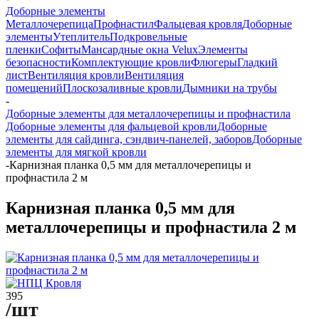
Доборные элементы
Металлочерепица
Профнастил
Фальцевая кровля
Доборные
элементы
Утеплитель
Подкровельные
пленки
Софиты
Мансардные окна Velux
Элементы
безопасности
Комплектующие кровли
Флюгеры
Гладкий
лист
Вентиляция кровли
Вентиляция
помещений
Плоскозаливные кровли
Дымники на трубы
-
Доборные элементы для металлочерепицы и профнастила
Доборные элементы для фальцевой кровли
Доборные
элементы для сайдинга, сэндвич-панелей, заборов
Доборные
элементы для мягкой кровли
-
Карнизная планка 0,5 мм для металлочерепицы и
профнастила 2 м
Карнизная планка 0,5 мм для
металлочерепицы и профнастила 2 м
395
/шт