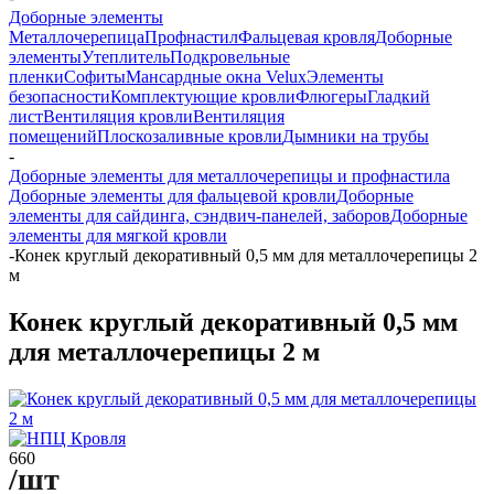
Доборные элементы
Металлочерепица
Профнастил
Фальцевая кровля
Доборные
элементы
Утеплитель
Подкровельные
пленки
Софиты
Мансардные окна Velux
Элементы
безопасности
Комплектующие кровли
Флюгеры
Гладкий
лист
Вентиляция кровли
Вентиляция
помещений
Плоскозаливные кровли
Дымники на трубы
-
Доборные элементы для металлочерепицы и профнастила
Доборные элементы для фальцевой кровли
Доборные
элементы для сайдинга, сэндвич-панелей, заборов
Доборные
элементы для мягкой кровли
-
Конек круглый декоративный 0,5 мм для металлочерепицы 2
м
Конек круглый декоративный 0,5 мм
для металлочерепицы 2 м
660
/шт