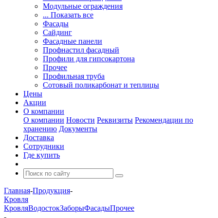
Модульные ограждения
... Показать все
Фасады
Сайдинг
Фасадные панели
Профнастил фасадный
Профили для гипсокартона
Прочее
Профильная труба
Сотовый поликарбонат и теплицы
Цены
Акции
О компании
О компании
Новости
Реквизиты
Рекомендации по
хранению
Документы
Доставка
Сотрудники
Где купить
Главная
-
Продукция
-
Кровля
Кровля
Водосток
Заборы
Фасады
Прочее
-