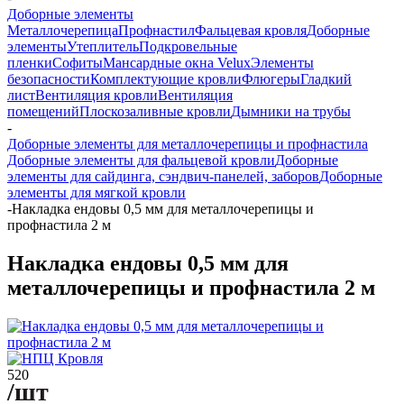
Доборные элементы
Металлочерепица
Профнастил
Фальцевая кровля
Доборные
элементы
Утеплитель
Подкровельные
пленки
Софиты
Мансардные окна Velux
Элементы
безопасности
Комплектующие кровли
Флюгеры
Гладкий
лист
Вентиляция кровли
Вентиляция
помещений
Плоскозаливные кровли
Дымники на трубы
-
Доборные элементы для металлочерепицы и профнастила
Доборные элементы для фальцевой кровли
Доборные
элементы для сайдинга, сэндвич-панелей, заборов
Доборные
элементы для мягкой кровли
-
Накладка ендовы 0,5 мм для металлочерепицы и
профнастила 2 м
Накладка ендовы 0,5 мм для
металлочерепицы и профнастила 2 м
520
/шт