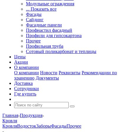
Модульные ограждения
... Показать все
Фасады
Сайдинг
Фасадные панели
Профнастил фасадный
Профили для гипсокартона
Прочее
Профильная труба
Сотовый поликарбонат и теплицы
Цены
Акции
О компании
О компании
Новости
Реквизиты
Рекомендации по
хранению
Документы
Доставка
Сотрудники
Где купить
Главная
-
Продукция
-
Кровля
Кровля
Водосток
Заборы
Фасады
Прочее
-