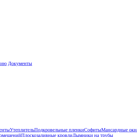
нию
Документы
енты
Утеплитель
Подкровельные пленки
Софиты
Мансардные окн
помещений
Плоскозаливные кровли
Дымники на трубы