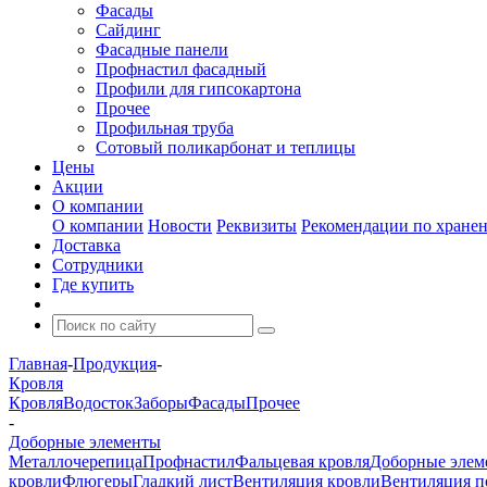
Фасады
Сайдинг
Фасадные панели
Профнастил фасадный
Профили для гипсокартона
Прочее
Профильная труба
Сотовый поликарбонат и теплицы
Цены
Акции
О компании
О компании
Новости
Реквизиты
Рекомендации по хране
Доставка
Сотрудники
Где купить
Главная
-
Продукция
-
Кровля
Кровля
Водосток
Заборы
Фасады
Прочее
-
Доборные элементы
Металлочерепица
Профнастил
Фальцевая кровля
Доборные элем
кровли
Флюгеры
Гладкий лист
Вентиляция кровли
Вентиляция 