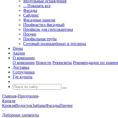
Модульные ограждения
... Показать все
Фасады
Сайдинг
Фасадные панели
Профнастил фасадный
Профили для гипсокартона
Прочее
Профильная труба
Сотовый поликарбонат и теплицы
Цены
Акции
О компании
О компании
Новости
Реквизиты
Рекомендации по хране
Доставка
Сотрудники
Где купить
Главная
-
Продукция
-
Кровля
Кровля
Водосток
Заборы
Фасады
Прочее
-
Доборные элементы