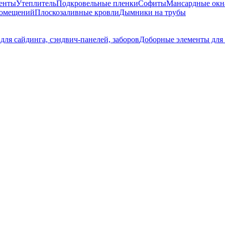
енты
Утеплитель
Подкровельные пленки
Софиты
Мансардные окн
помещений
Плоскозаливные кровли
Дымники на трубы
ля сайдинга, сэндвич-панелей, заборов
Доборные элементы для 