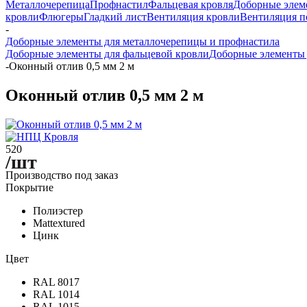
Металлочерепица
Профнастил
Фальцевая кровля
Доборные элем
кровли
Флюгеры
Гладкий лист
Вентиляция кровли
Вентиляция 
-
Доборные элементы для металлочерепицы и профнастила
Доборные элементы для фальцевой кровли
Доборные элементы д
-
Оконный отлив 0,5 мм 2 м
Оконный отлив 0,5 мм 2 м
520
/шт
Производство под заказ
Покрытие
Полиэстер
Mattextured
Цинк
Цвет
RAL 8017
RAL 1014
RAL 1015