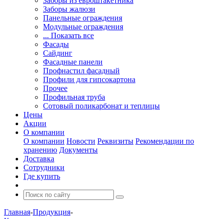
Заборы из евроштакетника
Заборы жалюзи
Панельные ограждения
Модульные ограждения
... Показать все
Фасады
Сайдинг
Фасадные панели
Профнастил фасадный
Профили для гипсокартона
Прочее
Профильная труба
Сотовый поликарбонат и теплицы
Цены
Акции
О компании
О компании
Новости
Реквизиты
Рекомендации по
хранению
Документы
Доставка
Сотрудники
Где купить
Главная
-
Продукция
-