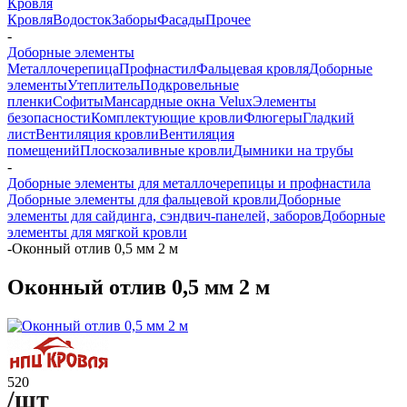
Кровля
Кровля
Водосток
Заборы
Фасады
Прочее
-
Доборные элементы
Металлочерепица
Профнастил
Фальцевая кровля
Доборные
элементы
Утеплитель
Подкровельные
пленки
Софиты
Мансардные окна Velux
Элементы
безопасности
Комплектующие кровли
Флюгеры
Гладкий
лист
Вентиляция кровли
Вентиляция
помещений
Плоскозаливные кровли
Дымники на трубы
-
Доборные элементы для металлочерепицы и профнастила
Доборные элементы для фальцевой кровли
Доборные
элементы для сайдинга, сэндвич-панелей, заборов
Доборные
элементы для мягкой кровли
-
Оконный отлив 0,5 мм 2 м
Оконный отлив 0,5 мм 2 м
520
/шт