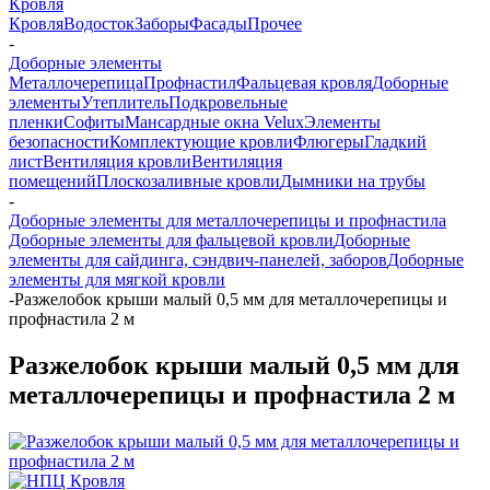
Кровля
Кровля
Водосток
Заборы
Фасады
Прочее
-
Доборные элементы
Металлочерепица
Профнастил
Фальцевая кровля
Доборные
элементы
Утеплитель
Подкровельные
пленки
Софиты
Мансардные окна Velux
Элементы
безопасности
Комплектующие кровли
Флюгеры
Гладкий
лист
Вентиляция кровли
Вентиляция
помещений
Плоскозаливные кровли
Дымники на трубы
-
Доборные элементы для металлочерепицы и профнастила
Доборные элементы для фальцевой кровли
Доборные
элементы для сайдинга, сэндвич-панелей, заборов
Доборные
элементы для мягкой кровли
-
Разжелобок крыши малый 0,5 мм для металлочерепицы и
профнастила 2 м
Разжелобок крыши малый 0,5 мм для
металлочерепицы и профнастила 2 м