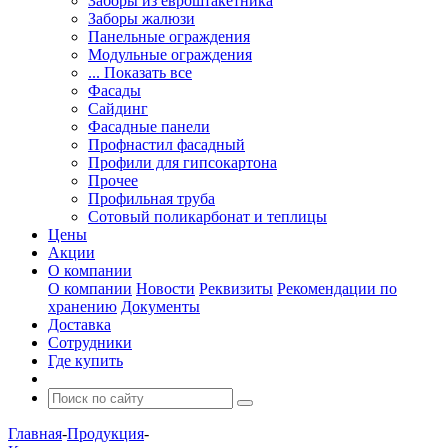
Заборы из евроштакетника
Заборы жалюзи
Панельные ограждения
Модульные ограждения
... Показать все
Фасады
Сайдинг
Фасадные панели
Профнастил фасадный
Профили для гипсокартона
Прочее
Профильная труба
Сотовый поликарбонат и теплицы
Цены
Акции
О компании
О компании
Новости
Реквизиты
Рекомендации по
хранению
Документы
Доставка
Сотрудники
Где купить
Главная
-
Продукция
-