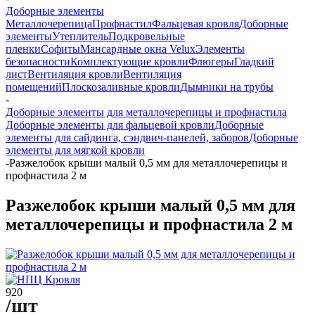
Доборные элементы
Металлочерепица
Профнастил
Фальцевая кровля
Доборные
элементы
Утеплитель
Подкровельные
пленки
Софиты
Мансардные окна Velux
Элементы
безопасности
Комплектующие кровли
Флюгеры
Гладкий
лист
Вентиляция кровли
Вентиляция
помещений
Плоскозаливные кровли
Дымники на трубы
-
Доборные элементы для металлочерепицы и профнастила
Доборные элементы для фальцевой кровли
Доборные
элементы для сайдинга, сэндвич-панелей, заборов
Доборные
элементы для мягкой кровли
-
Разжелобок крыши малый 0,5 мм для металлочерепицы и
профнастила 2 м
Разжелобок крыши малый 0,5 мм для
металлочерепицы и профнастила 2 м
920
/шт