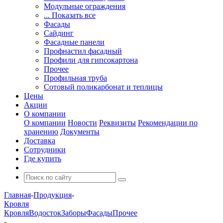
Модульные ограждения
... Показать все
Фасады
Сайдинг
Фасадные панели
Профнастил фасадный
Профили для гипсокартона
Прочее
Профильная труба
Сотовый поликарбонат и теплицы
Цены
Акции
О компании
О компании
Новости
Реквизиты
Рекомендации по
хранению
Документы
Доставка
Сотрудники
Где купить
Главная
-
Продукция
-
Кровля
Кровля
Водосток
Заборы
Фасады
Прочее
-