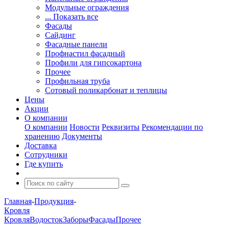
Модульные ограждения
... Показать все
Фасады
Сайдинг
Фасадные панели
Профнастил фасадный
Профили для гипсокартона
Прочее
Профильная труба
Сотовый поликарбонат и теплицы
Цены
Акции
О компании
О компании
Новости
Реквизиты
Рекомендации по
хранению
Документы
Доставка
Сотрудники
Где купить
Главная
-
Продукция
-
Кровля
Кровля
Водосток
Заборы
Фасады
Прочее
-