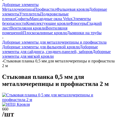
Доборные элементы
Металлочерепица
Профнастил
Фальцевая кровля
Доборные
элементы
Утеплитель
Подкровельные
пленки
Софиты
Мансардные окна Velux
Элементы
безопасности
Комплектующие кровли
Флюгеры
Гладкий
лист
Вентиляция кровли
Вентиляция
помещений
Плоскозаливные кровли
Дымники на трубы
-
Доборные элементы для металлочерепицы и профнастила
Доборные элементы для фальцевой кровли
Доборные
элементы для сайдинга, сэндвич-панелей, заборов
Доборные
элементы для мягкой кровли
-
Стыковая планка 0,5 мм для металлочерепицы и профнастила
2 м
Стыковая планка 0,5 мм для
металлочерепицы и профнастила 2 м
660
/шт