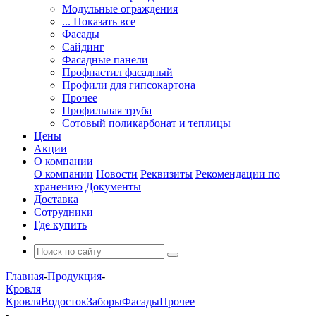
Модульные ограждения
... Показать все
Фасады
Сайдинг
Фасадные панели
Профнастил фасадный
Профили для гипсокартона
Прочее
Профильная труба
Сотовый поликарбонат и теплицы
Цены
Акции
О компании
О компании
Новости
Реквизиты
Рекомендации по
хранению
Документы
Доставка
Сотрудники
Где купить
Главная
-
Продукция
-
Кровля
Кровля
Водосток
Заборы
Фасады
Прочее
-