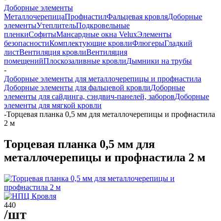
Доборные элементы
Металлочерепица
Профнастил
Фальцевая кровля
Доборные
элементы
Утеплитель
Подкровельные
пленки
Софиты
Мансардные окна Velux
Элементы
безопасности
Комплектующие кровли
Флюгеры
Гладкий
лист
Вентиляция кровли
Вентиляция
помещений
Плоскозаливные кровли
Дымники на трубы
-
Доборные элементы для металлочерепицы и профнастила
Доборные элементы для фальцевой кровли
Доборные
элементы для сайдинга, сэндвич-панелей, заборов
Доборные
элементы для мягкой кровли
-
Торцевая планка 0,5 мм для металлочерепицы и профнастила
2 м
Торцевая планка 0,5 мм для
металлочерепицы и профнастила 2 м
440
/шт