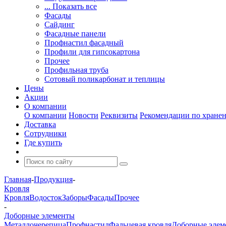
... Показать все
Фасады
Сайдинг
Фасадные панели
Профнастил фасадный
Профили для гипсокартона
Прочее
Профильная труба
Сотовый поликарбонат и теплицы
Цены
Акции
О компании
О компании
Новости
Реквизиты
Рекомендации по хране
Доставка
Сотрудники
Где купить
Главная
-
Продукция
-
Кровля
Кровля
Водосток
Заборы
Фасады
Прочее
-
Доборные элементы
Металлочерепица
Профнастил
Фальцевая кровля
Доборные элем