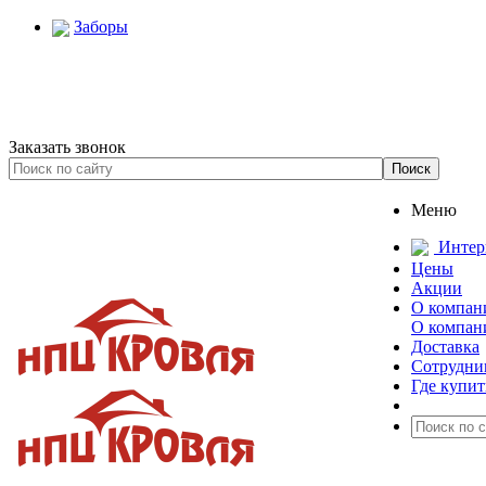
Заборы
Заказать звонок
Меню
Интер
Цены
Акции
О компан
О компан
Доставка
Сотрудни
Где купит