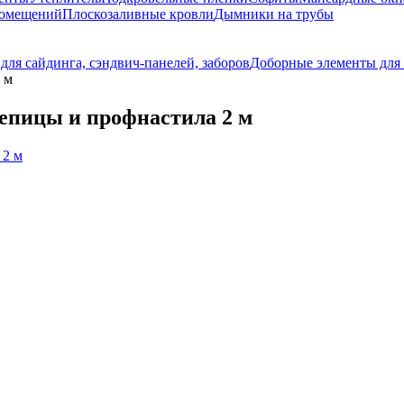
помещений
Плоскозаливные кровли
Дымники на трубы
ля сайдинга, сэндвич-панелей, заборов
Доборные элементы для 
 м
репицы и профнастила 2 м