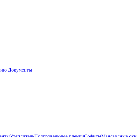
нию
Документы
енты
Утеплитель
Подкровельные пленки
Софиты
Мансардные окн