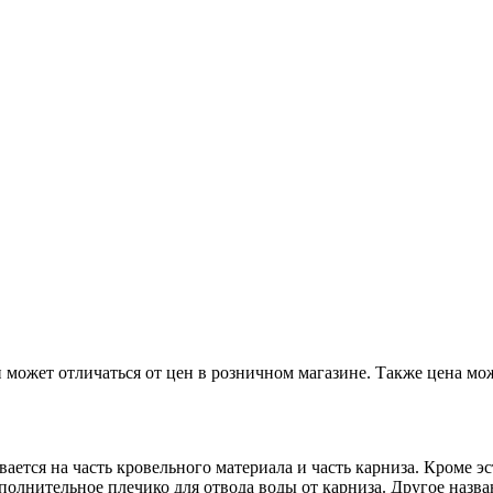
 может отличаться от цен в розничном магазине. Также цена мож
ается на часть кровельного материала и часть карниза. Кроме э
полнительное плечико для отвода воды от карниза. Другое назва