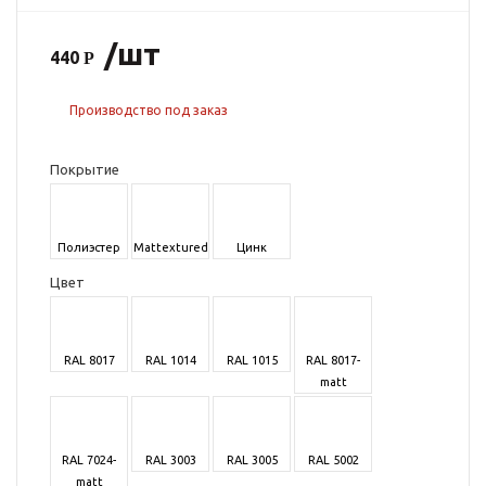
/шт
440
Производство под заказ
Покрытие
Полиэстер
Mattextured
Цинк
Цвет
RAL 8017
RAL 1014
RAL 1015
RAL 8017-
matt
RAL 7024-
RAL 3003
RAL 3005
RAL 5002
matt