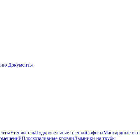
нию
Документы
енты
Утеплитель
Подкровельные пленки
Софиты
Мансардные окн
помещений
Плоскозаливные кровли
Дымники на трубы