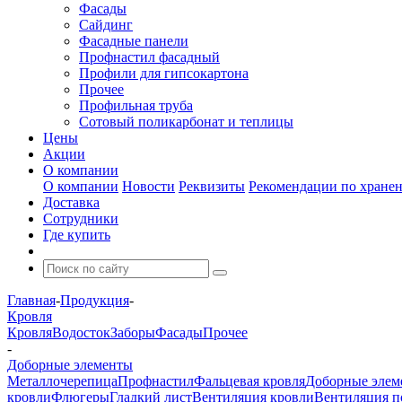
Фасады
Сайдинг
Фасадные панели
Профнастил фасадный
Профили для гипсокартона
Прочее
Профильная труба
Сотовый поликарбонат и теплицы
Цены
Акции
О компании
О компании
Новости
Реквизиты
Рекомендации по хране
Доставка
Сотрудники
Где купить
Главная
-
Продукция
-
Кровля
Кровля
Водосток
Заборы
Фасады
Прочее
-
Доборные элементы
Металлочерепица
Профнастил
Фальцевая кровля
Доборные элем
кровли
Флюгеры
Гладкий лист
Вентиляция кровли
Вентиляция 