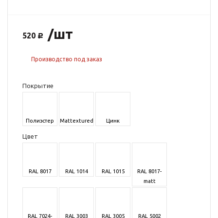
/шт
520
Производство под заказ
Покрытие
Полиэстер
Mattextured
Цинк
Цвет
RAL 8017
RAL 1014
RAL 1015
RAL 8017-
matt
RAL 7024-
RAL 3003
RAL 3005
RAL 5002