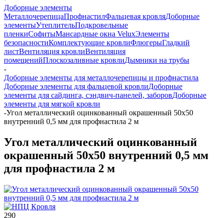
Доборные элементы
Металлочерепица
Профнастил
Фальцевая кровля
Доборные
элементы
Утеплитель
Подкровельные
пленки
Софиты
Мансардные окна Velux
Элементы
безопасности
Комплектующие кровли
Флюгеры
Гладкий
лист
Вентиляция кровли
Вентиляция
помещений
Плоскозаливные кровли
Дымники на трубы
-
Доборные элементы для металлочерепицы и профнастила
Доборные элементы для фальцевой кровли
Доборные
элементы для сайдинга, сэндвич-панелей, заборов
Доборные
элементы для мягкой кровли
-
Угол металлический оцинкованный окрашенный 50х50
внутренний 0,5 мм для профнастила 2 м
Угол металлический оцинкованный
окрашенный 50х50 внутренний 0,5 мм
для профнастила 2 м
290