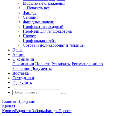
Модульные ограждения
... Показать все
Фасады
Сайдинг
Фасадные панели
Профнастил фасадный
Профили для гипсокартона
Прочее
Профильная труба
Сотовый поликарбонат и теплицы
Цены
Акции
О компании
О компании
Новости
Реквизиты
Рекомендации по
хранению
Документы
Доставка
Сотрудники
Где купить
Главная
-
Продукция
-
Кровля
Кровля
Водосток
Заборы
Фасады
Прочее
-