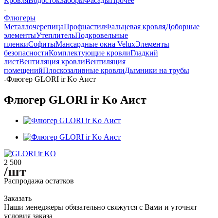
Кровля
Водосток
Заборы
Фасады
Прочее
-
Флюгеры
Металлочерепица
Профнастил
Фальцевая кровля
Доборные
элементы
Утеплитель
Подкровельные
пленки
Софиты
Мансардные окна Velux
Элементы
безопасности
Комплектующие кровли
Гладкий
лист
Вентиляция кровли
Вентиляция
помещений
Плоскозаливные кровли
Дымники на трубы
-
Флюгер GLORI ir Ko Аист
Флюгер GLORI ir Ko Аист
2 500
/шт
Распродажа остатков
Заказать
Наши менеджеры обязательно свяжутся с Вами и уточнят
условия заказа