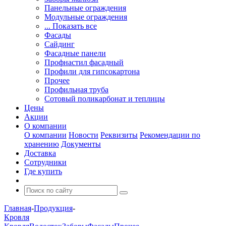
Панельные ограждения
Модульные ограждения
... Показать все
Фасады
Сайдинг
Фасадные панели
Профнастил фасадный
Профили для гипсокартона
Прочее
Профильная труба
Сотовый поликарбонат и теплицы
Цены
Акции
О компании
О компании
Новости
Реквизиты
Рекомендации по
хранению
Документы
Доставка
Сотрудники
Где купить
Главная
-
Продукция
-
Кровля