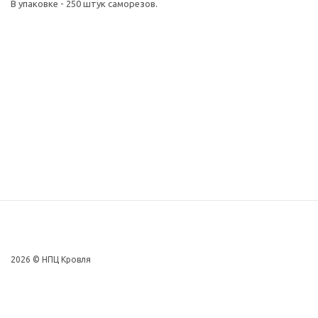
В упаковке - 250 штук саморезов.
2026 © НПЦ Кровля
+7 (846) 997-74-26
Актуальные новости и акции в наших соцсетях: