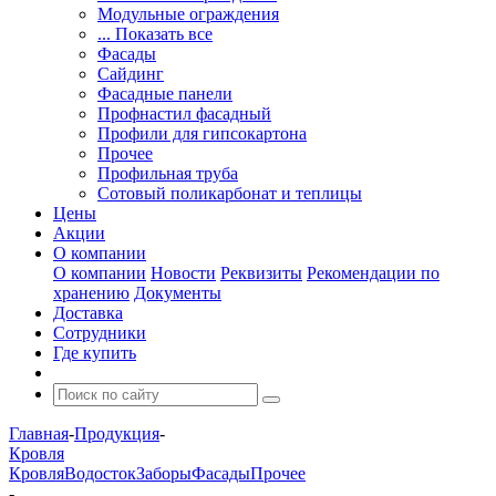
Модульные ограждения
... Показать все
Фасады
Сайдинг
Фасадные панели
Профнастил фасадный
Профили для гипсокартона
Прочее
Профильная труба
Сотовый поликарбонат и теплицы
Цены
Акции
О компании
О компании
Новости
Реквизиты
Рекомендации по
хранению
Документы
Доставка
Сотрудники
Где купить
Главная
-
Продукция
-
Кровля
Кровля
Водосток
Заборы
Фасады
Прочее
-