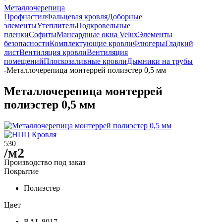
Металлочерепица
Профнастил
Фальцевая кровля
Доборные
элементы
Утеплитель
Подкровельные
пленки
Софиты
Мансардные окна Velux
Элементы
безопасности
Комплектующие кровли
Флюгеры
Гладкий
лист
Вентиляция кровли
Вентиляция
помещений
Плоскозаливные кровли
Дымники на трубы
-
Металлочерепица монтеррей полиэстер 0,5 мм
Металлочерепица монтеррей
полиэстер 0,5 мм
530
/м2
Производство под заказ
Покрытие
Полиэстер
Цвет
RAL 8017