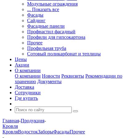
Модульные ограждения
... Показать все
Фасады
Сайдинг
Фасадные панели
Профнастил фасадный
Профили для гипсокартона
Прочее
Профильная труба
Сотовый поликарбонат и теплицы
Цены
Акции
О компании
О компании
Новости
Реквизиты
Рекомендации по
хранению
Документы
Доставка
Сотрудники
Где купить
Главная
-
Продукция
-
Кровля
Кровля
Водосток
Заборы
Фасады
Прочее
-