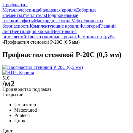
Профнастил
Металлочерепица
Фальцевая кровля
Доборные
элементы
Утеплитель
Подкровельные
пленки
Софиты
Мансардные окна Velux
Элементы
безопасности
Комплектующие кровли
Флюгеры
Гладкий
лист
Вентиляция кровли
Вентиляция
помещений
Плоскозаливные кровли
Дымники на трубы
-
Профнастил стеновой Р-20С (0,5 мм)
Профнастил стеновой Р-20С (0,5 мм)
510
/м2
Производство под заказ
Покрытие
Полиэстер
Mattextured
Printech
Цинк
Цвет