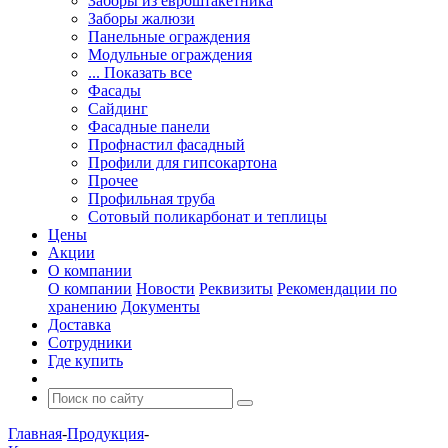
Заборы из евроштакетника
Заборы жалюзи
Панельные ограждения
Модульные ограждения
... Показать все
Фасады
Сайдинг
Фасадные панели
Профнастил фасадный
Профили для гипсокартона
Прочее
Профильная труба
Сотовый поликарбонат и теплицы
Цены
Акции
О компании
О компании
Новости
Реквизиты
Рекомендации по
хранению
Документы
Доставка
Сотрудники
Где купить
Главная
-
Продукция
-