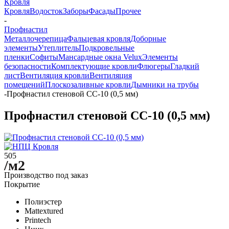
Кровля
Кровля
Водосток
Заборы
Фасады
Прочее
-
Профнастил
Металлочерепица
Фальцевая кровля
Доборные
элементы
Утеплитель
Подкровельные
пленки
Софиты
Мансардные окна Velux
Элементы
безопасности
Комплектующие кровли
Флюгеры
Гладкий
лист
Вентиляция кровли
Вентиляция
помещений
Плоскозаливные кровли
Дымники на трубы
-
Профнастил стеновой СС-10 (0,5 мм)
Профнастил стеновой СС-10 (0,5 мм)
505
/м2
Производство под заказ
Покрытие
Полиэстер
Mattextured
Printech