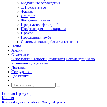
Модульные ограждения
... Показать все
Фасады
Сайдинг
Фасадные панели
Профнастил фасадный
Профили для гипсокартона
Прочее
Профильная труба
Сотовый поликарбонат и теплицы
Цены
Акции
О компании
О компании
Новости
Реквизиты
Рекомендации по
хранению
Документы
Доставка
Сотрудники
Где купить
Главная
-
Продукция
-
Кровля
Кровля
Водосток
Заборы
Фасады
Прочее
-