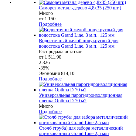
Саморез металл-дерево 4,8х35 (250 шт.)
Много
от 1 150
Подробнее
Водосточный желоб полукруглый для
водостока Grand Line, 3 м.п., 125 мм
Распродажа остатков
от 1 511,90
2 326
-35%
Экономия 814,10
Подробнее
Универсальная парогидроизоляционная
пленка Optima D 70 м2
Много
Подробнее
Столб (труба) для забора металлический
оцинкованный Grand Line 2,5 м/п