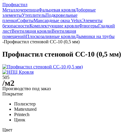
Профнастил
Металлочерепица
Фальцевая кровля
Доборные
элементы
Утеплитель
Подкровельные
пленки
Софиты
Мансардные окна Velux
Элементы
безопасности
Комплектующие кровли
Флюгеры
Гладкий
лист
Вентиляция кровли
Вентиляция
помещений
Плоскозаливные кровли
Дымники на трубы
-
Профнастил стеновой СС-10 (0,5 мм)
Профнастил стеновой СС-10 (0,5 мм)
505
/м2
Производство под заказ
Покрытие
Полиэстер
Mattextured
Printech
Цинк
Цвет