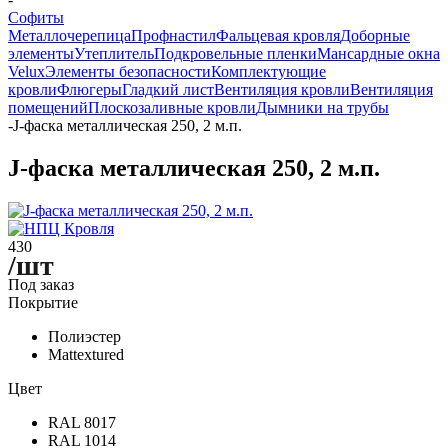
Софиты
Металлочерепица
Профнастил
Фальцевая кровля
Доборные
элементы
Утеплитель
Подкровельные пленки
Мансардные окна
Velux
Элементы безопасности
Комплектующие
кровли
Флюгеры
Гладкий лист
Вентиляция кровли
Вентиляция
помещений
Плоскозаливные кровли
Дымники на трубы
-
J-фаска металлическая 250, 2 м.п.
J-фаска металлическая 250, 2 м.п.
430
/шт
Под заказ
Покрытие
Полиэстер
Mattextured
Цвет
RAL 8017
RAL 1014