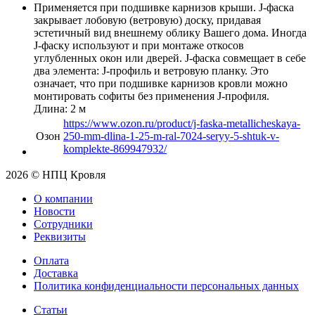
Применяется при подшивке карнизов крыши. J-фаска
закрывает лобовую (ветровую) доску, придавая
эстетичный вид внешнему облику Вашего дома. Иногда
J-фаску используют и при монтаже откосов
углубленных окон или дверей. J-фаска совмещает в себе
два элемента: J-профиль и ветровую планку. Это
означает, что при подшивке карнизов кровли можно
монтировать софиты без применения J-профиля.
Длина: 2 м
https://www.ozon.ru/product/j-faska-metallicheskaya-
Озон
250-mm-dlina-1-25-m-ral-7024-seryy-5-shtuk-v-
komplekte-869947932/
2026 © НПЦ Кровля
О компании
Новости
Сотрудники
Реквизиты
Оплата
Доставка
Политика конфиденциальности персональных данных
Статьи