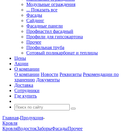
Модульные ограждения
... Показать все
Фасады
Сайдинг
Фасадные панели
Профнастил фасадный
Профили для гипсокартона
Прочее
Профильная труба
Сотовый поликарбонат и теплицы
Цены
Акции
О компании
О компании
Новости
Реквизиты
Рекомендации по
хранению
Документы
Доставка
Сотрудники
Где купить
Главная
-
Продукция
-
Кровля
Кровля
Водосток
Заборы
Фасады
Прочее
-