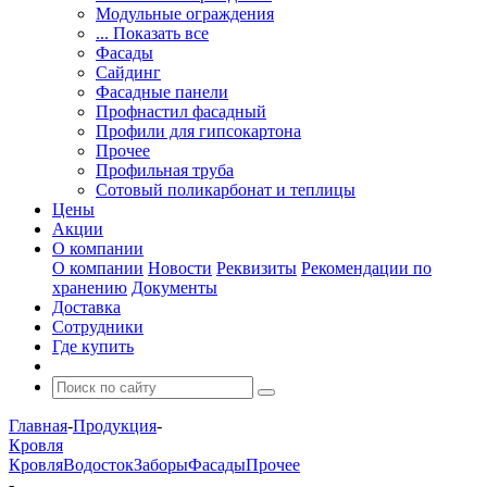
Модульные ограждения
... Показать все
Фасады
Сайдинг
Фасадные панели
Профнастил фасадный
Профили для гипсокартона
Прочее
Профильная труба
Сотовый поликарбонат и теплицы
Цены
Акции
О компании
О компании
Новости
Реквизиты
Рекомендации по
хранению
Документы
Доставка
Сотрудники
Где купить
Главная
-
Продукция
-
Кровля
Кровля
Водосток
Заборы
Фасады
Прочее
-