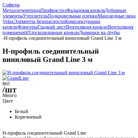
Софиты
Металлочерепица
Профнастил
Фальцевая кровля
Доборные
элементы
Утеплитель
Подкровельные пленки
Мансардные окна
Velux
Элементы безопасности
Комплектующие
кровли
Флюгеры
Гладкий лист
Вентиляция кровли
Вентиляция
помещений
Плоскозаливные кровли
Дымники на трубы
-
H-профиль соединительный виниловый Grand Line 3 м
H-профиль соединительный
виниловый Grand Line 3 м
865
/шт
Много
Цвет
Белый
Коричневый
H-профиль соединительный Grand Line