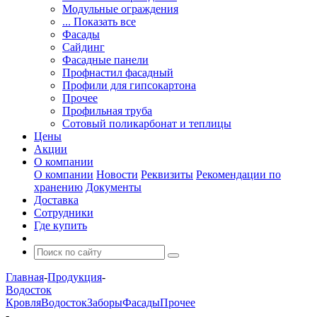
Модульные ограждения
... Показать все
Фасады
Сайдинг
Фасадные панели
Профнастил фасадный
Профили для гипсокартона
Прочее
Профильная труба
Сотовый поликарбонат и теплицы
Цены
Акции
О компании
О компании
Новости
Реквизиты
Рекомендации по
хранению
Документы
Доставка
Сотрудники
Где купить
Главная
-
Продукция
-
Водосток
Кровля
Водосток
Заборы
Фасады
Прочее
-