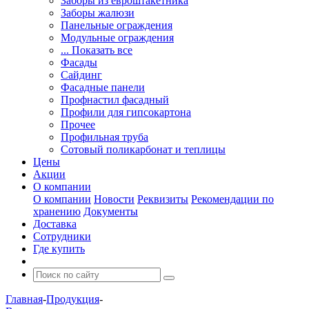
Заборы из евроштакетника
Заборы жалюзи
Панельные ограждения
Модульные ограждения
... Показать все
Фасады
Сайдинг
Фасадные панели
Профнастил фасадный
Профили для гипсокартона
Прочее
Профильная труба
Сотовый поликарбонат и теплицы
Цены
Акции
О компании
О компании
Новости
Реквизиты
Рекомендации по
хранению
Документы
Доставка
Сотрудники
Где купить
Главная
-
Продукция
-