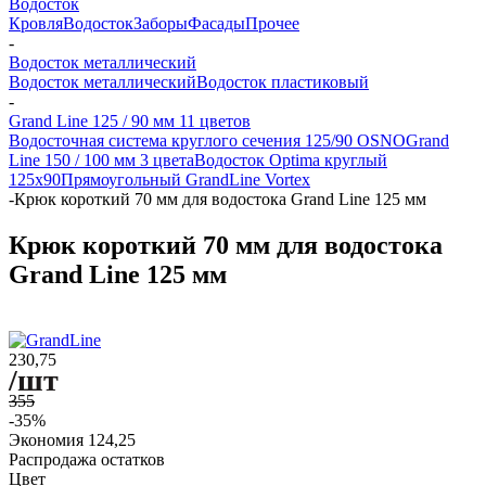
Водосток
Кровля
Водосток
Заборы
Фасады
Прочее
-
Водосток металлический
Водосток металлический
Водосток пластиковый
-
Grand Line 125 / 90 мм 11 цветов
Водосточная система круглого сечения 125/90 OSNO
Grand
Line 150 / 100 мм 3 цвета
Водосток Optima круглый
125x90
Прямоугольный GrandLine Vortex
-
Крюк короткий 70 мм для водостока Grand Line 125 мм
Крюк короткий 70 мм для водостока
Grand Line 125 мм
230,75
/шт
355
-35%
Экономия
124,25
Распродажа остатков
Цвет