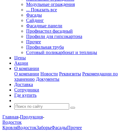
Модульные ограждения
... Показать все
Фасады
Сайдинг
Фасадные панели
Профнастил фасадный
Профили для гипсокартона
Прочее
Профильная труба
Сотовый поликарбонат и теплицы
Цены
Акции
О компании
О компании
Новости
Реквизиты
Рекомендации по
хранению
Документы
Доставка
Сотрудники
Где купить
Главная
-
Продукция
-
Водосток
Кровля
Водосток
Заборы
Фасады
Прочее
-