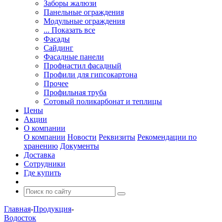
Заборы жалюзи
Панельные ограждения
Модульные ограждения
... Показать все
Фасады
Сайдинг
Фасадные панели
Профнастил фасадный
Профили для гипсокартона
Прочее
Профильная труба
Сотовый поликарбонат и теплицы
Цены
Акции
О компании
О компании
Новости
Реквизиты
Рекомендации по
хранению
Документы
Доставка
Сотрудники
Где купить
Главная
-
Продукция
-
Водосток