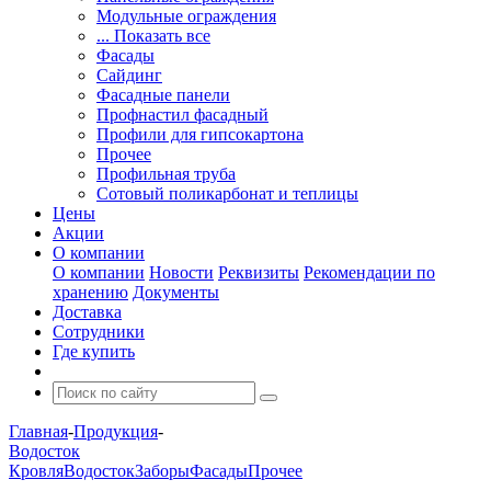
Модульные ограждения
... Показать все
Фасады
Сайдинг
Фасадные панели
Профнастил фасадный
Профили для гипсокартона
Прочее
Профильная труба
Сотовый поликарбонат и теплицы
Цены
Акции
О компании
О компании
Новости
Реквизиты
Рекомендации по
хранению
Документы
Доставка
Сотрудники
Где купить
Главная
-
Продукция
-
Водосток
Кровля
Водосток
Заборы
Фасады
Прочее
-