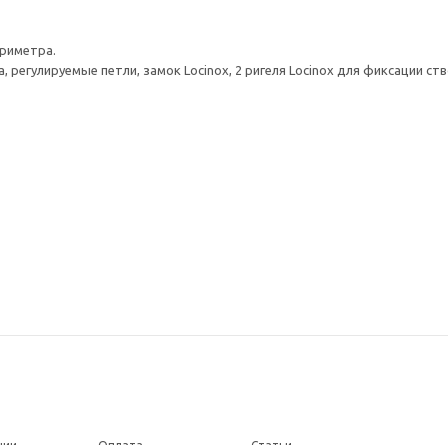
ериметра.
, регулируемые петли, замок Locinox, 2 ригеля Locinox для фиксации ст
нии
Оплата
Статьи