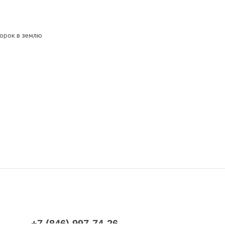
ворок в землю
+7 (846) 997-74-26