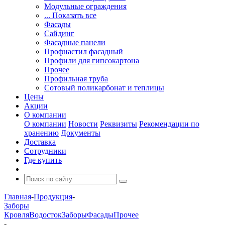
Модульные ограждения
... Показать все
Фасады
Сайдинг
Фасадные панели
Профнастил фасадный
Профили для гипсокартона
Прочее
Профильная труба
Сотовый поликарбонат и теплицы
Цены
Акции
О компании
О компании
Новости
Реквизиты
Рекомендации по
хранению
Документы
Доставка
Сотрудники
Где купить
Главная
-
Продукция
-
Заборы
Кровля
Водосток
Заборы
Фасады
Прочее
-