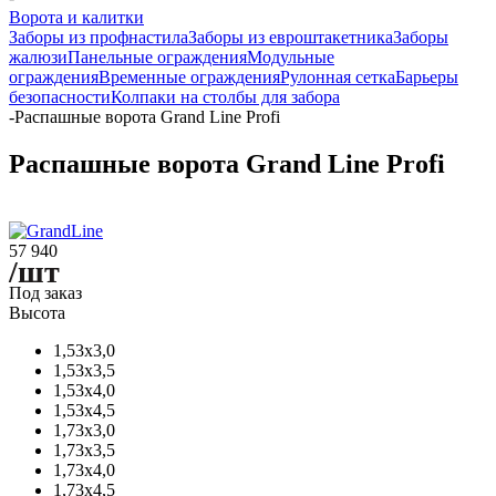
Ворота и калитки
Заборы из профнастила
Заборы из евроштакетника
Заборы
жалюзи
Панельные ограждения
Модульные
ограждения
Временные ограждения
Рулонная сетка
Барьеры
безопасности
Колпаки на столбы для забора
-
Распашные ворота Grand Line Profi
Распашные ворота Grand Line Profi
57 940
/шт
Под заказ
Высота
1,53х3,0
1,53х3,5
1,53х4,0
1,53х4,5
1,73х3,0
1,73х3,5
1,73х4,0
1,73х4,5