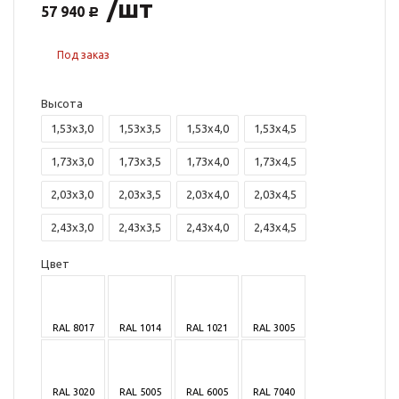
/шт
57 940
Под заказ
Высота
1,53х3,0
1,53х3,5
1,53х4,0
1,53х4,5
1,73х3,0
1,73х3,5
1,73х4,0
1,73х4,5
2,03х3,0
2,03х3,5
2,03х4,0
2,03х4,5
2,43х3,0
2,43х3,5
2,43х4,0
2,43х4,5
Цвет
RAL 8017
RAL 1014
RAL 1021
RAL 3005
RAL 3020
RAL 5005
RAL 6005
RAL 7040