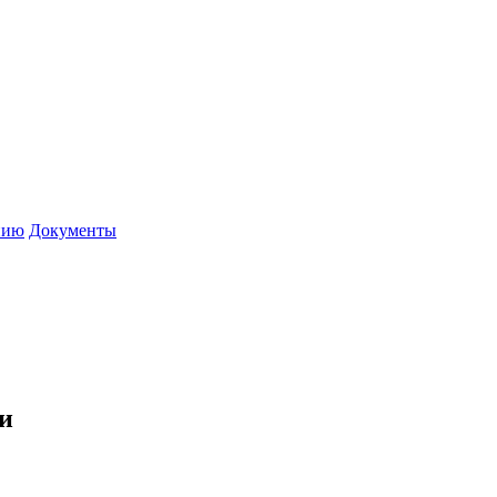
нию
Документы
и