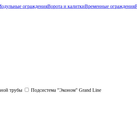
одульные ограждения
Ворота и калитки
Временные ограждения
ьной трубы
Подсистема "Эконом" Grand Line