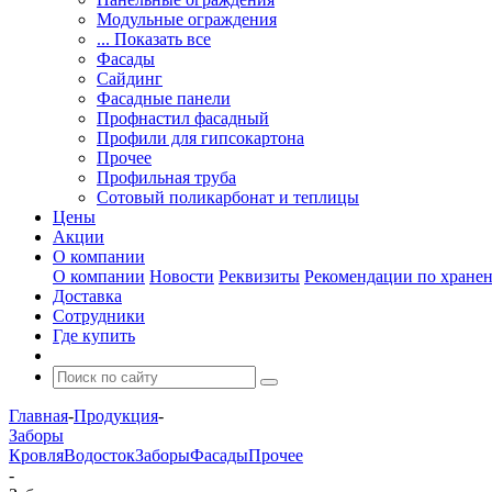
Модульные ограждения
... Показать все
Фасады
Сайдинг
Фасадные панели
Профнастил фасадный
Профили для гипсокартона
Прочее
Профильная труба
Сотовый поликарбонат и теплицы
Цены
Акции
О компании
О компании
Новости
Реквизиты
Рекомендации по хране
Доставка
Сотрудники
Где купить
Главная
-
Продукция
-
Заборы
Кровля
Водосток
Заборы
Фасады
Прочее
-