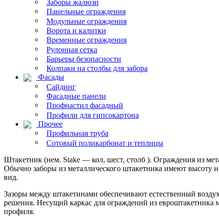
Заборы жалюзи
Панельные ограждения
Модульные ограждения
Ворота и калитки
Временные ограждения
Рулонная сетка
Барьеры безопасности
Колпаки на столбы для забора
Фасады
Сайдинг
Фасадные панели
Профнастил фасадный
Профили для гипсокартона
Прочее
Профильная труба
Сотовый поликарбонат и теплицы
Штакетник (нем. Stake — кол, шест, столб ). Ограждения из м
Обычно заборы из металлического штакетника имеют высоту не 
вид.
Зазоры между штакетинами обеспечивают естественный воздух
решения. Несущий каркас для ограждений из евроштакетника м
профиля.