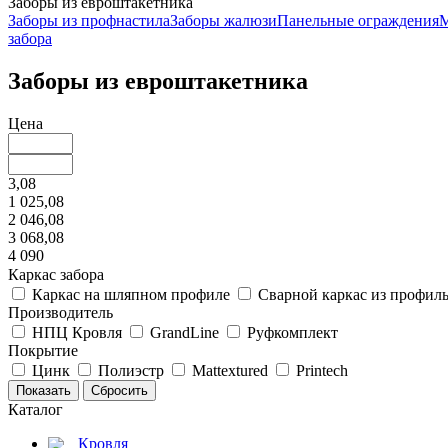
Заборы из евроштакетника
Заборы из профнастила
Заборы жалюзи
Панельные ограждения
М
забора
Заборы из евроштакетника
Цена
3,08
1 025,08
2 046,08
3 068,08
4 090
Каркас забора
Каркас на шляпном профиле
Сварной каркас из профил
Производитель
НПЦ Кровля
GrandLine
Руфкомплект
Покрытие
Цинк
Полиэстр
Mattextured
Printech
Каталог
Кровля