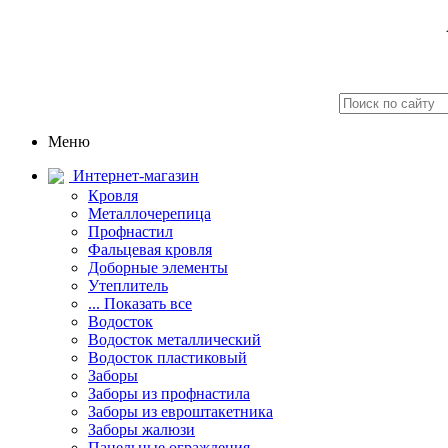
Меню
Интернет-магазин
Кровля
Металлочерепица
Профнастил
Фальцевая кровля
Доборные элементы
Утеплитель
... Показать все
Водосток
Водосток металлический
Водосток пластиковый
Заборы
Заборы из профнастила
Заборы из евроштакетника
Заборы жалюзи
Панельные ограждения