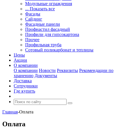
Модульные ограждения
... Показать все
Фасады
Сайдинг
Фасадные панели
Профнастил фасадный
Профили для гипсокартона
Прочее
Профильная труба
Сотовый поликарбонат и теплицы
Цены
Акции
О компании
О компании
Новости
Реквизиты
Рекомендации по
хранению
Документы
Доставка
Сотрудники
Где купить
Главная
-
Оплата
Оплата