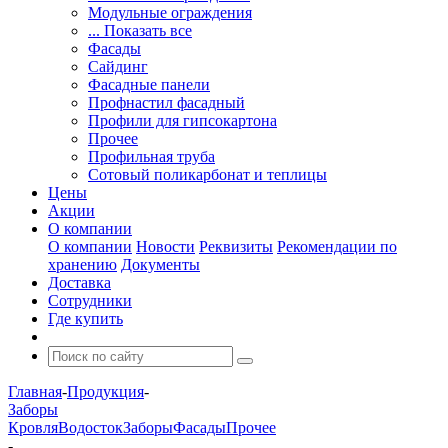
Модульные ограждения
... Показать все
Фасады
Сайдинг
Фасадные панели
Профнастил фасадный
Профили для гипсокартона
Прочее
Профильная труба
Сотовый поликарбонат и теплицы
Цены
Акции
О компании
О компании
Новости
Реквизиты
Рекомендации по
хранению
Документы
Доставка
Сотрудники
Где купить
Главная
-
Продукция
-
Заборы
Кровля
Водосток
Заборы
Фасады
Прочее
-