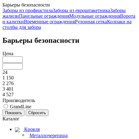
Барьеры безопасности
Заборы из профнастила
Заборы из евроштакетника
Заборы
жалюзи
Панельные ограждения
Модульные ограждения
Ворота
и калитки
Временные ограждения
Рулонная сетка
Колпаки на
столбы для забора
Барьеры безопасности
Цена
24
1 150
2 276
3 401
4 527
Производитель
GrandLine
Каталог
Кровля
Металлочерепица