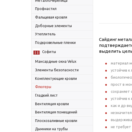
Металлочерепица
Профнастил
Фальцевая кровля
Доборные элементы
Утеплитель
Сайдинг метал
Подкровельные пленки
подтверждаетс
выделить целы
Софиты
Мансардные окна Velux
материал н
Элементы безопасности
устойчив к 
биологическ
Комплектующие кровли
прост в мо
Флюгеры
сохраняет 
Гладкий лист
устойчив к
Вентиляция кровли
как и др ви
Вентиляция помещений
незначител
выдерживае
Плоскозаливные кровли
не требует
Дымники на трубы