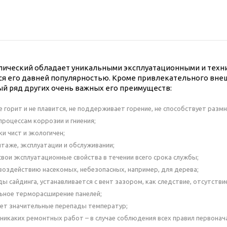
лический обладает уникальными эксплуатационными и техни
я его давней популярностью. Кроме привлекательного внеш
й ряд других очень важных его преимуществ:
е горит и не плавится, не поддерживает горение, не способствует разм
процессам коррозии и гниения;
и чист и экологичен;
нтаже, эксплуатации и обслуживании;
свои эксплуатационные свойства в течении всего срока службы;
 воздействию насекомых, небезопасных, например, для дерева;
ды сайдинга, устанавливается с вент зазором, как следствие, отсутстви
ьное терморасширение панелей;
т значительные перепады температур;
 никаких ремонтных работ – в случае соблюдения всех правил первона