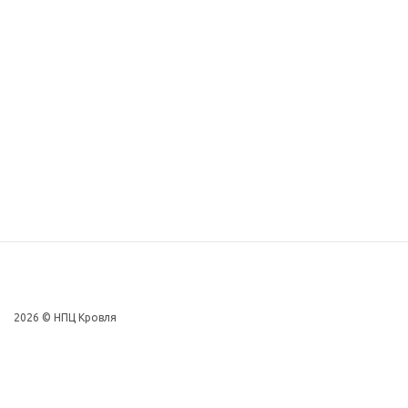
2026 © НПЦ Кровля
+7 (846) 997-74-26
Актуальные новости и акции в наших соцсетях: