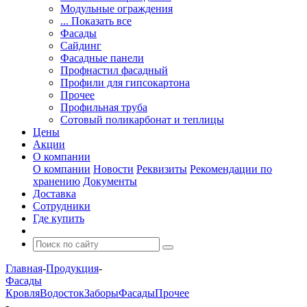
Модульные ограждения
... Показать все
Фасады
Сайдинг
Фасадные панели
Профнастил фасадный
Профили для гипсокартона
Прочее
Профильная труба
Сотовый поликарбонат и теплицы
Цены
Акции
О компании
О компании
Новости
Реквизиты
Рекомендации по
хранению
Документы
Доставка
Сотрудники
Где купить
Главная
-
Продукция
-
Фасады
Кровля
Водосток
Заборы
Фасады
Прочее
-