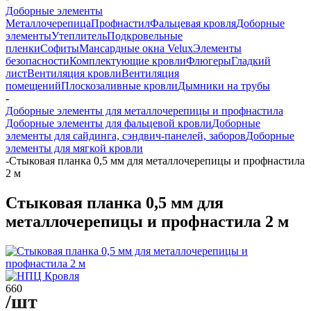
Доборные элементы
Металлочерепица
Профнастил
Фальцевая кровля
Доборные
элементы
Утеплитель
Подкровельные
пленки
Софиты
Мансардные окна Velux
Элементы
безопасности
Комплектующие кровли
Флюгеры
Гладкий
лист
Вентиляция кровли
Вентиляция
помещений
Плоскозаливные кровли
Дымники на трубы
-
Доборные элементы для металлочерепицы и профнастила
Доборные элементы для фальцевой кровли
Доборные
элементы для сайдинга, сэндвич-панелей, заборов
Доборные
элементы для мягкой кровли
-
Стыковая планка 0,5 мм для металлочерепицы и профнастила
2 м
Стыковая планка 0,5 мм для
металлочерепицы и профнастила 2 м
660
/шт