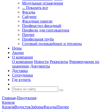
Модульные ограждения
... Показать все
Фасады
Сайдинг
Фасадные панели
Профнастил фасадный
Профили для гипсокартона
Прочее
Профильная труба
Сотовый поликарбонат и теплицы
Цены
Акции
О компании
О компании
Новости
Реквизиты
Рекомендации по
хранению
Документы
Доставка
Сотрудники
Где купить
Главная
-
Продукция
-
Кровля
Кровля
Водосток
Заборы
Фасады
Прочее
-