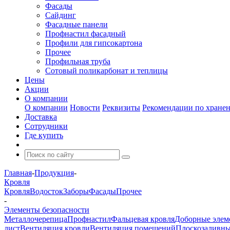
Фасады
Сайдинг
Фасадные панели
Профнастил фасадный
Профили для гипсокартона
Прочее
Профильная труба
Сотовый поликарбонат и теплицы
Цены
Акции
О компании
О компании
Новости
Реквизиты
Рекомендации по хране
Доставка
Сотрудники
Где купить
Главная
-
Продукция
-
Кровля
Кровля
Водосток
Заборы
Фасады
Прочее
-
Элементы безопасности
Металлочерепица
Профнастил
Фальцевая кровля
Доборные элем
лист
Вентиляция кровли
Вентиляция помещений
Плоскозаливны