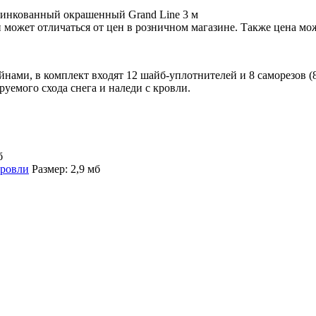
оцинкованный окрашенный Grand Line 3 м
 может отличаться от цен в розничном магазине. Также цена мож
нами, в комплект входят 12 шайб-уплотнителей и 8 саморезов (8
уемого схода снега и наледи с кровли.
б
кровли
Размер: 2,9 мб