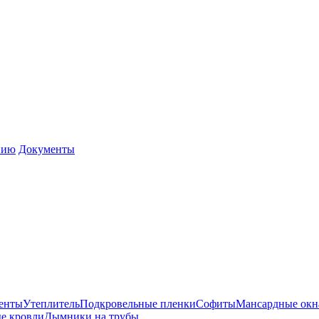
нию
Документы
енты
Утеплитель
Подкровельные пленки
Софиты
Мансардные окн
е кровли
Дымники на трубы