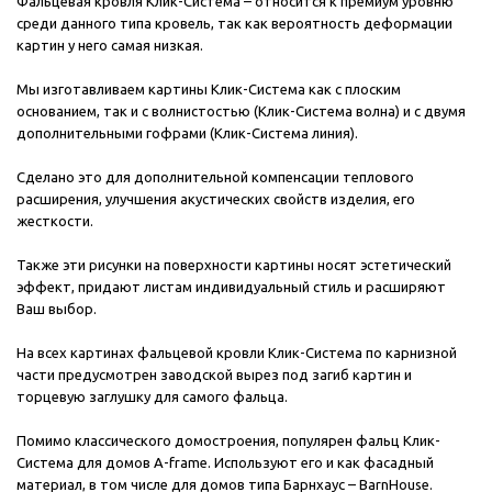
Фальцевая кровля Клик-Система – относится к премиум уровню
среди данного типа кровель, так как вероятность деформации
картин у него самая низкая.
Мы изготавливаем картины Клик-Система как с плоским
основанием, так и с волнистостью​ (Клик-Система волна) и с двумя
дополнительными гофрами (Клик-Система линия).
Сделано это для дополнительной компенсации теплового
расширения, улучшения акустических свойств изделия, его
жесткости.
Также эти рисунки на поверхности картины носят эстетический
эффект, придают листам индивидуальный стиль и расширяют
Ваш выбор.
На всех картинах фальцевой кровли Клик-Система по карнизной
части предусмотрен заводской вырез под загиб картин и
торцевую заглушку для самого фальца.
Помимо классического домостроения, популярен фальц Клик-
Система для домов A-frame. Используют его и как фасадный
материал, в том числе для домов типа Барнхаус – BarnHouse.