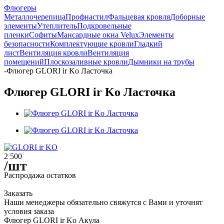
Флюгеры
Металлочерепица
Профнастил
Фальцевая кровля
Доборные
элементы
Утеплитель
Подкровельные
пленки
Софиты
Мансардные окна Velux
Элементы
безопасности
Комплектующие кровли
Гладкий
лист
Вентиляция кровли
Вентиляция
помещений
Плоскозаливные кровли
Дымники на трубы
-
Флюгер GLORI ir Ko Ласточка
Флюгер GLORI ir Ko Ласточка
2 500
/шт
Распродажа остатков
Заказать
Наши менеджеры обязательно свяжутся с Вами и уточнят
условия заказа
Флюгер GLORI ir Ko Акула