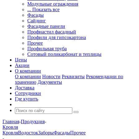
Модульные ограждения
... Показать все
Фасады
Сайдинг
Фасадные панели
Профнастил фасадный
Профили для гипсокартона
Прочее
Профильная труба
Сотовый поликарбонат и теплицы
Цены
Акции
О компании
О компании
Новости
Реквизиты
Рекомендации по
хранению
Документы
Доставка
Сотрудники
Где купить
Главная
-
Продукция
-
Кровля
Кровля
Водосток
Заборы
Фасады
Прочее
-