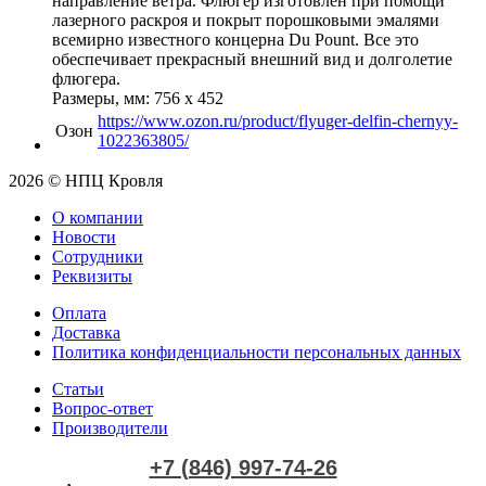
направление ветра. Флюгер изготовлен при помощи
лазерного раскроя и покрыт порошковыми эмалями
всемирно известного концерна Du Рount. Все это
обеспечивает прекрасный внешний вид и долголетие
флюгера.
Размеры, мм: 756 х 452
https://www.ozon.ru/product/flyuger-delfin-chernyy-
Озон
1022363805/
2026 © НПЦ Кровля
О компании
Новости
Сотрудники
Реквизиты
Оплата
Доставка
Политика конфиденциальности персональных данных
Статьи
Вопрос-ответ
Производители
+7 (846) 997-74-26