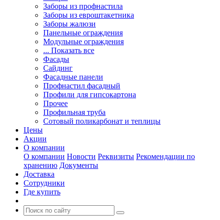
Заборы из профнастила
Заборы из евроштакетника
Заборы жалюзи
Панельные ограждения
Модульные ограждения
... Показать все
Фасады
Сайдинг
Фасадные панели
Профнастил фасадный
Профили для гипсокартона
Прочее
Профильная труба
Сотовый поликарбонат и теплицы
Цены
Акции
О компании
О компании
Новости
Реквизиты
Рекомендации по
хранению
Документы
Доставка
Сотрудники
Где купить