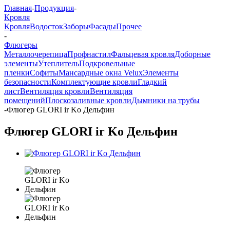
Главная
-
Продукция
-
Кровля
Кровля
Водосток
Заборы
Фасады
Прочее
-
Флюгеры
Металлочерепица
Профнастил
Фальцевая кровля
Доборные
элементы
Утеплитель
Подкровельные
пленки
Софиты
Мансардные окна Velux
Элементы
безопасности
Комплектующие кровли
Гладкий
лист
Вентиляция кровли
Вентиляция
помещений
Плоскозаливные кровли
Дымники на трубы
-
Флюгер GLORI ir Ko Дельфин
Флюгер GLORI ir Ko Дельфин