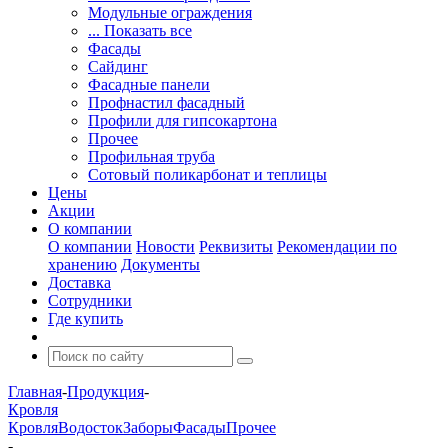
Модульные ограждения
... Показать все
Фасады
Сайдинг
Фасадные панели
Профнастил фасадный
Профили для гипсокартона
Прочее
Профильная труба
Сотовый поликарбонат и теплицы
Цены
Акции
О компании
О компании
Новости
Реквизиты
Рекомендации по
хранению
Документы
Доставка
Сотрудники
Где купить
Главная
-
Продукция
-
Кровля
Кровля
Водосток
Заборы
Фасады
Прочее
-