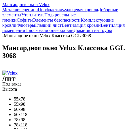
Мансардные окна Velux
Металлочерепица
Профнастил
Фальцевая кровля
Доборные
элементы
Утеплитель
Подкровельные
пленки
Софиты
Элементы безопасности
Комплектующие
кровли
Флюгеры
Гладкий лист
Вентиляция кровли
Вентиляция
помещений
Плоскозаливные кровли
Дымники на трубы
-
Мансардное окно Velux Классика GGL 3068
Мансардное окно Velux Классика GGL
3068
/шт
Под заказ
Высота
55x78
55x98
66x98
66x118
78x98
78x118