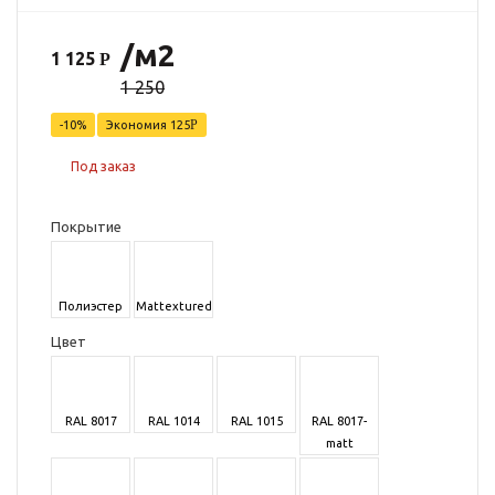
/м2
1 125
1 250
-10%
Экономия
125
Под заказ
Покрытие
Полиэстер
Mattextured
Цвет
RAL 8017
RAL 1014
RAL 1015
RAL 8017-
matt