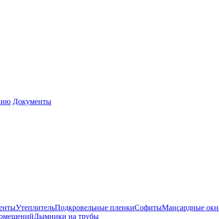
нию
Документы
енты
Утеплитель
Подкровельные пленки
Софиты
Мансардные окн
помещений
Дымники на трубы