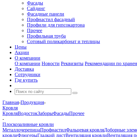
Фасады
Сайдинг
Фасадные панели
Профнастил фасадный
Профили для гипсокартона
Прочее
Профильная труба
Сотовый поликарбонат и теплицы
Цены
Акции
О компании
О компании
Новости
Реквизиты
Рекомендации по хране
Доставка
Сотрудники
Где купить
Главная
-
Продукция
-
Кровля
Кровля
Водосток
Заборы
Фасады
Прочее
-
Плоскозаливные кровли
Металлочерепица
Профнастил
Фальцевая кровля
Доборные элем
кровли
Флюгеры
Гладкий лист
Вентиляция кровли
Вентиляция 